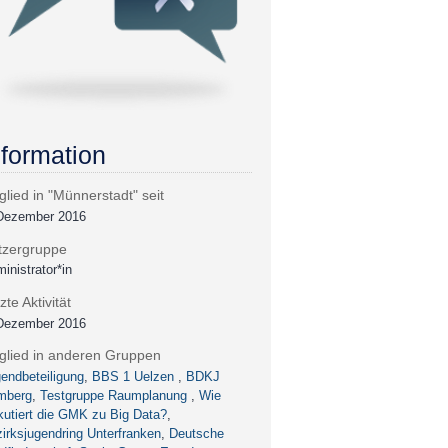
nformation
glied in "Münnerstadt" seit
 Dezember 2016
tzergruppe
inistrator*in
zte Aktivität
 Dezember 2016
tglied in anderen Gruppen
endbeteiligung
,
BBS 1 Uelzen
,
BDKJ
mberg
,
Testgruppe Raumplanung
,
Wie
kutiert die GMK zu Big Data?
,
irksjugendring Unterfranken
,
Deutsche