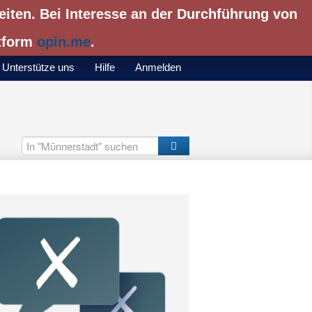
eiten. Bei Interesse an der Durchführung von
ttform
opin.me
.
Unterstütze uns
Hilfe
Anmelden