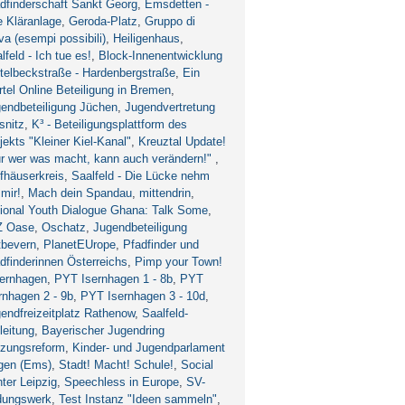
dfinderschaft Sankt Georg
,
Emsdetten -
e Kläranlage
,
Geroda-Platz
,
Gruppo di
va (esempi possibili)
,
Heiligenhaus
,
lfeld - Ich tue es!
,
Block-Innenentwicklung
telbeckstraße - Hardenbergstraße
,
Ein
rtel Online Beteiligung in Bremen
,
endbeteiligung Jüchen
,
Jugendvertretung
snitz
,
K³ - Beteiligungsplattform des
jekts "Kleiner Kiel-Kanal"
,
Kreuztal Update!
r wer was macht, kann auch verändern!"
,
fhäuserkreis
,
Saalfeld - Die Lücke nehm
 mir!
,
Mach dein Spandau
,
mittendrin
,
ional Youth Dialogue Ghana: Talk Some
,
Z Oase
,
Oschatz
,
Jugendbeteiligung
tbevern
,
PlanetEUrope
,
Pfadfinder und
dfinderinnen Österreichs
,
Pimp your Town!
sernhagen
,
PYT Isernhagen 1 - 8b
,
PYT
rnhagen 2 - 9b
,
PYT Isernhagen 3 - 10d
,
endfreizeitplatz Rathenow
,
Saalfeld-
eitung
,
Bayerischer Jugendring
tzungsreform
,
Kinder- und Jugendparlament
gen (Ems)
,
Stadt! Macht! Schule!
,
Social
ter Leipzig
,
Speechless in Europe
,
SV-
dungswerk
,
Test Instanz "Ideen sammeln"
,