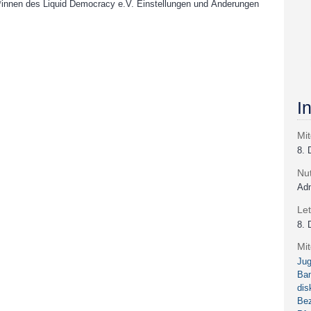
r*innen des Liquid Democracy e.V. Einstellungen und Änderungen
I
Mit
8.
Nu
Adm
Let
8.
Mi
Jug
Ba
dis
Bez