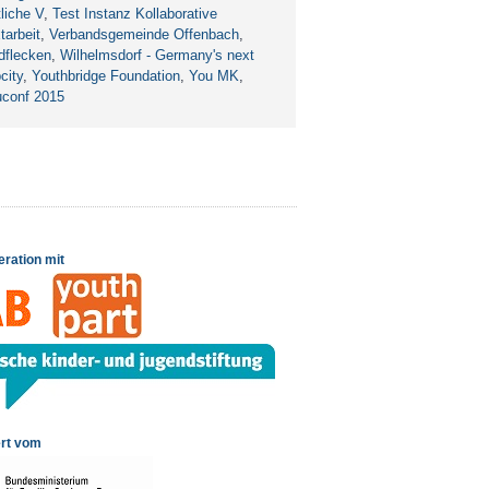
liche V
,
Test Instanz Kollaborative
tarbeit
,
Verbandsgemeinde Offenbach
,
dflecken
,
Wilhelmsdorf - Germany's next
city
,
Youthbridge Foundation
,
You MK
,
uconf 2015
eration mit
rt vom