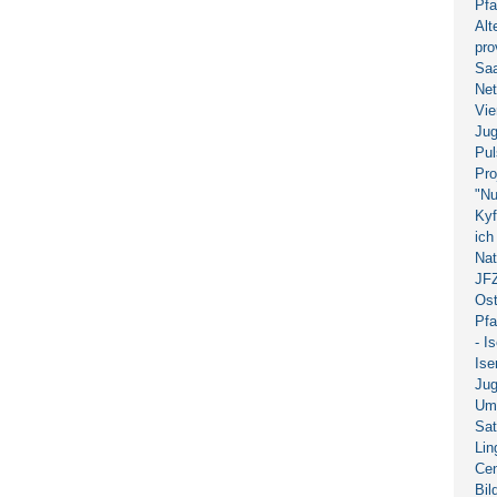
Pfa
Alt
pro
Saa
Net
Vie
Jug
Pul
Pro
"Nu
Kyf
ich
Nat
JF
Os
Pfa
- I
Ise
Jug
Uml
Sa
Lin
Cen
Bil